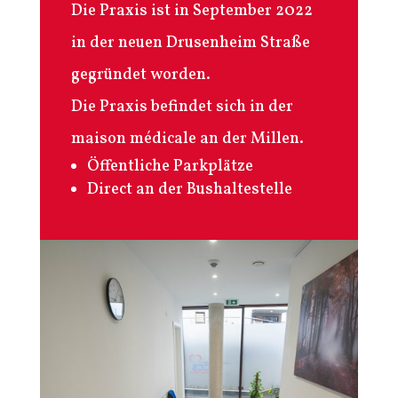
Die Praxis ist in September 2022
in der neuen Drusenheim Straße
gegründet worden.
Die Praxis befindet sich in der
maison médicale an der Millen.
Öffentliche Parkplätze
Direct an der Bushaltestelle