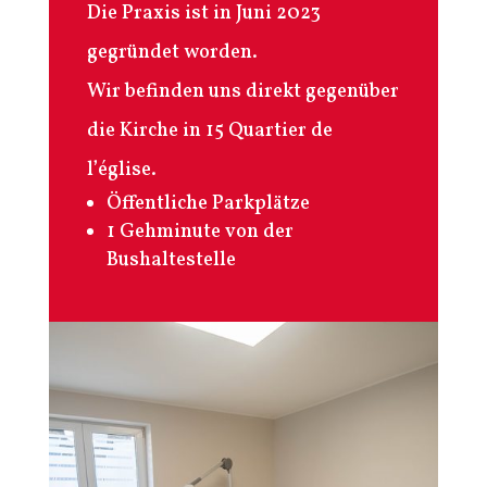
Die Praxis ist in Juni 2023
gegründet worden.
Wir befinden uns direkt gegenüber
die Kirche in 15 Quartier de
l’église.
Öffentliche Parkplätze
1 Gehminute von der
Bushaltestelle