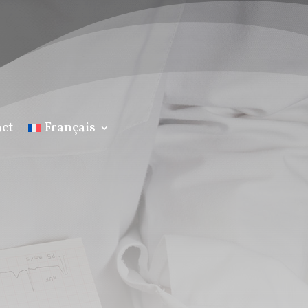
ct
Français